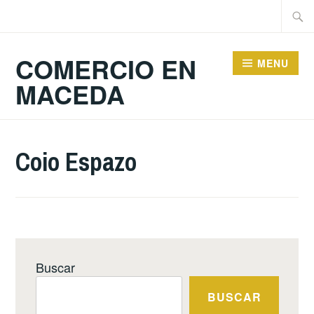
Skip
Searc
to
for:
content
COMERCIO EN
MENU
MACEDA
Coio Espazo
Buscar
BUSCAR