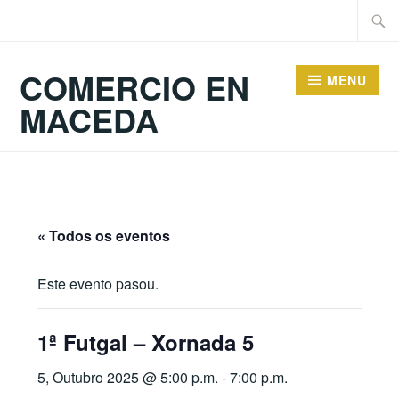
Skip
Searc
to
for:
content
COMERCIO EN
MENU
MACEDA
« Todos os eventos
Este evento pasou.
1ª Futgal – Xornada 5
5, Outubro 2025 @ 5:00 p.m.
-
7:00 p.m.