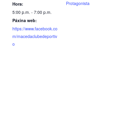
Protagonista
Hora:
5:00 p.m. - 7:00 p.m.
Páxina web:
https://www.facebook.co
m/macedaclubedeportiv
o