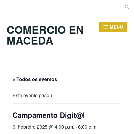
Skip
Searc
to
for:
content
COMERCIO EN
MENU
MACEDA
« Todos os eventos
Este evento pasou.
Campamento Digit@l
6, Febreiro 2025 @ 4:00 p.m.
-
6:00 p.m.