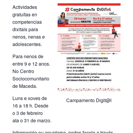
Actividades
gratuítas en
competencias
dixitais para
nenos, nenas e
adolescentes.
Para nenos de
entre 9 e 12 anos.
No Centro
Sociocomunitario
de Maceda.
Luns e xoves de
Campamento Digit@l
16 a 18 h. Desde
o 3 de febreiro
ata o 31 de marzo.
Información ou apuntarse, podes facelo a través