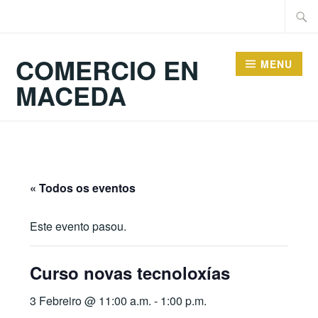
Skip
Searc
to
for:
content
COMERCIO EN
MENU
MACEDA
« Todos os eventos
Este evento pasou.
Curso novas tecnoloxías
3 Febreiro @ 11:00 a.m.
-
1:00 p.m.