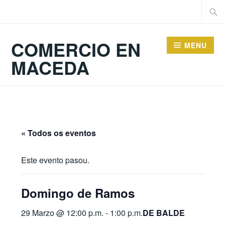
Skip
Searc
to
for:
content
COMERCIO EN
MENU
MACEDA
« Todos os eventos
Este evento pasou.
Domingo de Ramos
29 Marzo @ 12:00 p.m.
-
1:00 p.m.
DE BALDE