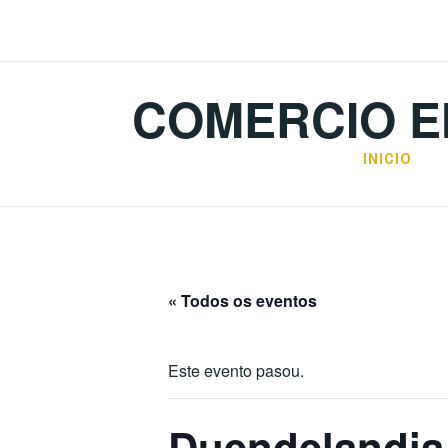
Skip
to
content
COMERCIO E
INICIO
« Todos os eventos
Este evento pasou.
Duendelandia