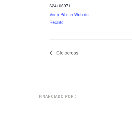
624106971
Ver a Páxina Web do
Recinto
Ciclocross
FINANCIADO POR :