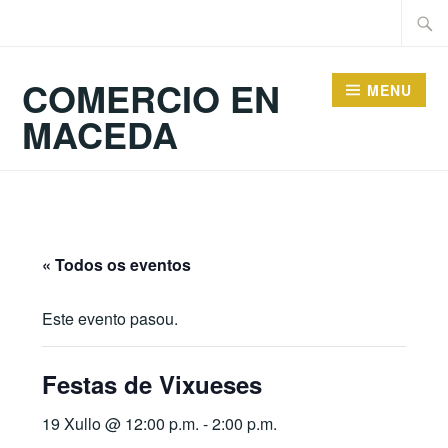
Skip
Searc
to
for:
content
COMERCIO EN
MENU
MACEDA
« Todos os eventos
Este evento pasou.
Festas de Vixueses
19 Xullo @ 12:00 p.m.
-
2:00 p.m.