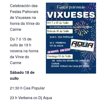
Celebración das
Festas Patronais
de Vixueses na
honra da Virxe do
Carme
Do 7 ó 15 de
xullo ás 19 h
novena na honra
da Virxe do
Carme
Sábado 18 de
xullo
21:30 h Cea Popular
23 h Verbena co Dj Aqua