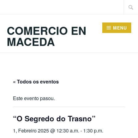
Skip
Searc
to
for:
content
COMERCIO EN
MENU
MACEDA
« Todos os eventos
Este evento pasou.
“O Segredo do Trasno”
1, Febreiro 2025 @ 12:30 a.m.
-
1:30 p.m.