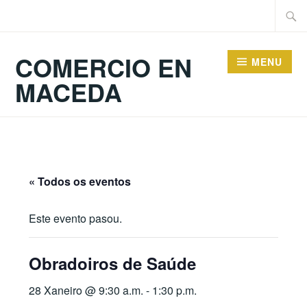
Skip
Searc
to
for:
content
COMERCIO EN
MENU
MACEDA
« Todos os eventos
Este evento pasou.
Obradoiros de Saúde
28 Xaneiro @ 9:30 a.m.
-
1:30 p.m.