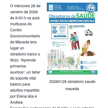
O mércores 28 de
xaneiro de 2026
ás 9:30 h na aula
multiusos do
Centro
Sociocomunitario
de Maceda tera
lugar un
obradoiro baixo o
título: “Aprende
primeiros
auxilios”, un taller
de soporte vital
20260128 obradoiro saude
básico para
maceda
adultos impartido
por Elena Isla e
Andrea