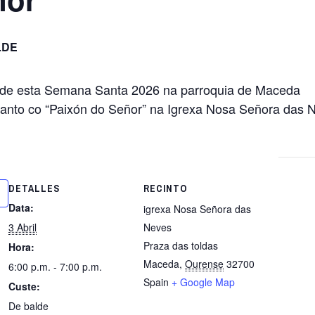
LDE
as de esta Semana Santa 2026 na parroquia de Maceda
Santo co “Paixón do Señor” na Igrexa Nosa Señora das 
DETALLES
RECINTO
Data:
igrexa Nosa Señora das
3 Abril
Neves
Praza das toldas
Hora:
Maceda
,
Ourense
32700
6:00 p.m. - 7:00 p.m.
Spain
+ Google Map
Custe:
De balde