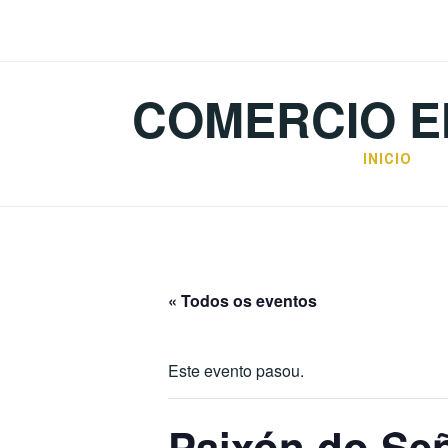
Skip
to
content
COMERCIO E
INICIO
« Todos os eventos
Este evento pasou.
Paixón do Se