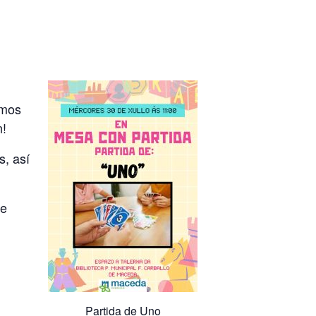
emos
n!
s, así
se
Partida de Uno