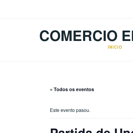
Skip
to
content
COMERCIO E
INICIO
« Todos os eventos
Este evento pasou.
Partida de Un