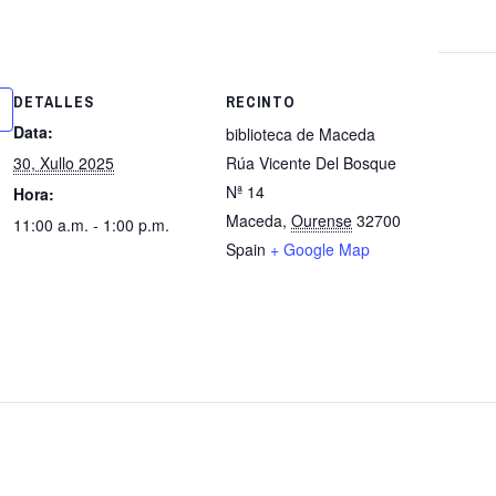
DETALLES
RECINTO
Data:
biblioteca de Maceda
30, Xullo 2025
Rúa Vicente Del Bosque
Nª 14
Hora:
Maceda
,
Ourense
32700
11:00 a.m. - 1:00 p.m.
Spain
+ Google Map