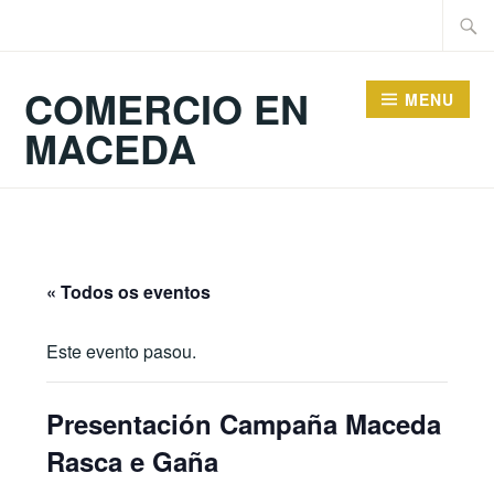
Skip
Searc
to
for:
content
COMERCIO EN
MENU
MACEDA
« Todos os eventos
Este evento pasou.
Presentación Campaña Maceda
Rasca e Gaña