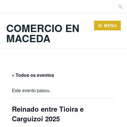
Skip
Searc
to
for:
content
COMERCIO EN
MENU
MACEDA
« Todos os eventos
Este evento pasou.
Reinado entre Tioira e
Carguizoi 2025