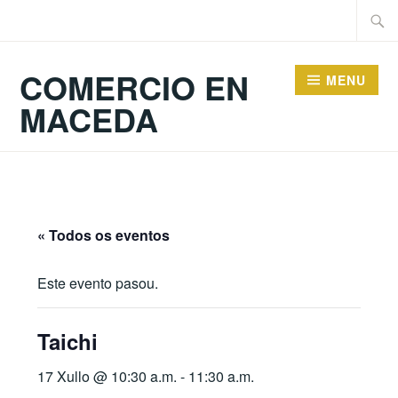
Skip
Searc
to
for:
content
COMERCIO EN
MENU
MACEDA
« Todos os eventos
Este evento pasou.
Taichi
17 Xullo @ 10:30 a.m.
-
11:30 a.m.