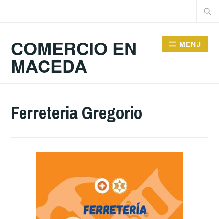
Skip
Searc
to
for:
content
COMERCIO EN
MENU
MACEDA
Ferreteria Gregorio