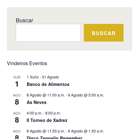
Buscar
BUSCAR
Vindeiros Eventos
1 Xuño
-
31 Agosto
XUÑ
1
Banco de Alimentos
8 Agosto @ 11:00 a.m.
-
9 Agosto @ 5:00 a.m.
AGO
8
As Neves
4:00 p.m.
-
8:00 p.m.
AGO
8
II Torneo de Xadrez
8 Agosto @ 11:30 p.m.
-
9 Agosto @ 1:30 a.m.
AGO
8
Disco Zeppelin Remember