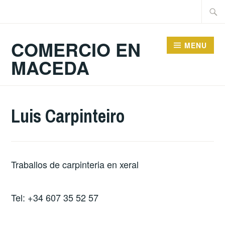
Skip
Searc
to
for:
content
COMERCIO EN
MENU
MACEDA
Luis Carpinteiro
Traballos de carpinteria en xeral
Tel: +34 607 35 52 57