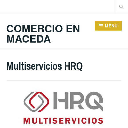
Skip
Searc
to
for:
content
COMERCIO EN
MENU
MACEDA
Multiservicios HRQ