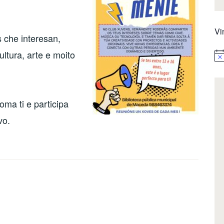
Vi
 che interesan,
ltura, arte e moito
Not
ma ti e participa
vo.