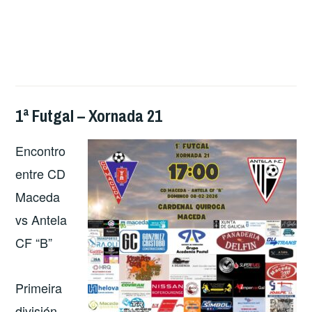
1ª Futgal – Xornada 21
Encontro
entre CD
Maceda
vs Antela
CF “B”
Primeira
división