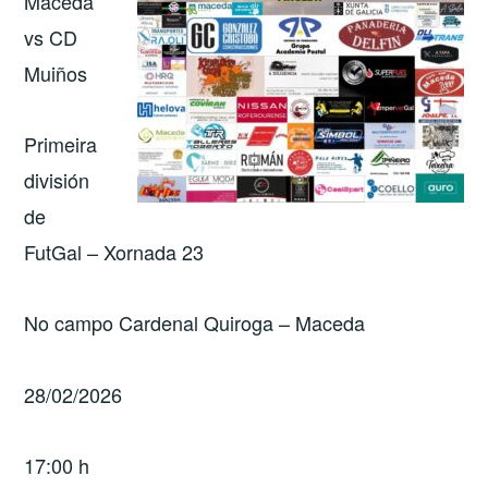
Maceda
vs CD
Muiños
Primeira
división
de
FutGal – Xornada 23
No campo Cardenal Quiroga – Maceda
28/02/2026
17:00 h