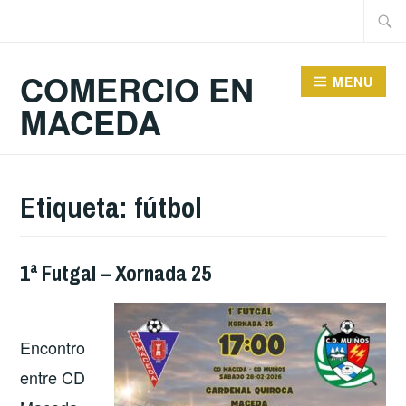
Skip
Searc
to
for:
content
COMERCIO EN
MENU
MACEDA
Etiqueta:
fútbol
1ª Futgal – Xornada 25
Encontro
entre CD