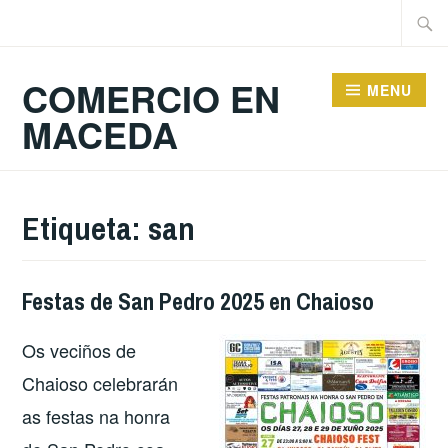
Skip
Searc
to
for:
content
COMERCIO EN
MENU
MACEDA
Etiqueta:
san
Festas de San Pedro 2025 en Chaioso
Os veciños de
Chaioso celebrarán
as festas na honra