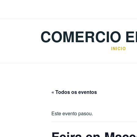
Skip
to
content
COMERCIO E
INICIO
« Todos os eventos
Este evento pasou.
Feira en Mac