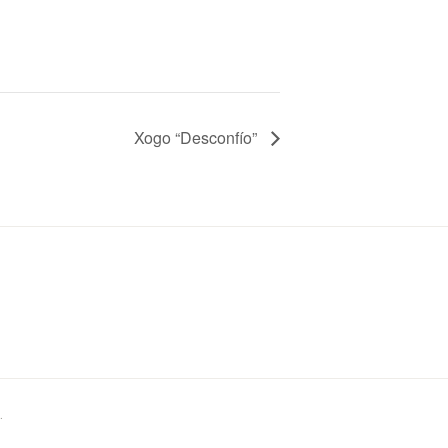
Xogo “Desconfío”
.