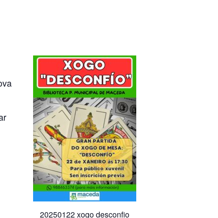
ova
ar
20250122 xogo desconfio