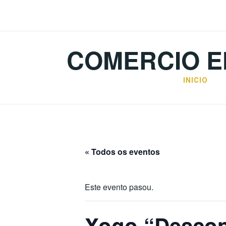
Skip
to
content
COMERCIO E
INICIO
« Todos os eventos
Este evento pasou.
Xogo “Descon