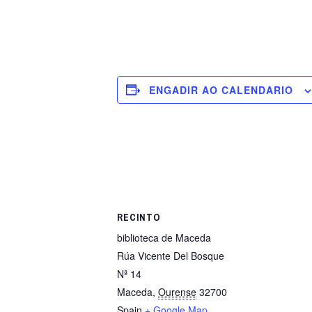
ENGADIR AO CALENDARIO
RECINTO
biblioteca de Maceda
Rúa Vicente Del Bosque
Nª 14
Maceda
,
Ourense
32700
Spain
+ Google Map