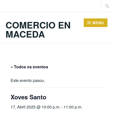
Skip
Searc
to
for:
content
COMERCIO EN
MENU
MACEDA
« Todos os eventos
Este evento pasou.
Xoves Santo
17, Abril 2025 @ 10:00 p.m.
-
11:00 p.m.