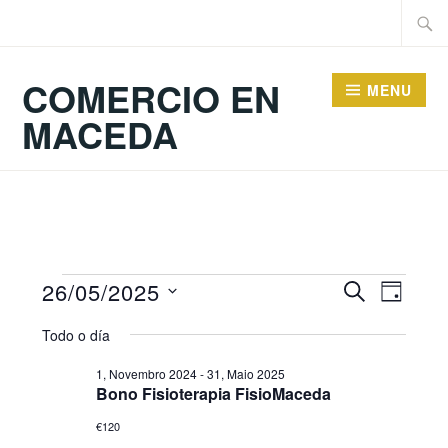
Skip
Searc
to
for:
content
COMERCIO EN
MENU
MACEDA
eventos
Navegac
26/05/2025
PROCURAR
Naveg
DAY
Select
de
for
Todo o día
de
date.
busca
26,
1, Novembro 2024
-
31, Maio 2025
vistas
Bono Fisioterapia FisioMaceda
e
Maio
de
€120
vistas