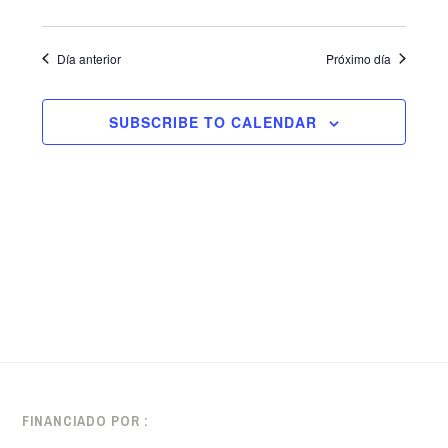
2025
Event
de
Día anterior
Próximo día
eventos
SUBSCRIBE TO CALENDAR
FINANCIADO POR :