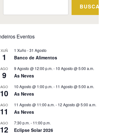
BUSCAR
ndeiros Eventos
1 Xuño
-
31 Agosto
XUÑ
1
Banco de Alimentos
9 Agosto @ 12:00 p.m.
-
10 Agosto @ 5:00 a.m.
AGO
9
As Neves
10 Agosto @ 1:00 p.m.
-
11 Agosto @ 5:00 a.m.
AGO
10
As Neves
11 Agosto @ 11:00 a.m.
-
12 Agosto @ 5:00 a.m.
AGO
11
As Neves
7:30 p.m.
-
11:00 p.m.
AGO
12
Eclipse Solar 2026