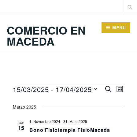
Skip
Searc
to
for:
content
COMERCIO EN
MENU
MACEDA
eventos
Navegac
15/03/2025
 - 
17/04/2025
PROCURAR
Naveg
LIST
Select
de
de
Marzo 2025
date.
busca
vistas
e
1, Novembro 2024
-
31, Maio 2025
SÁB
15
Bono Fisioterapia FisioMaceda
de
vistas