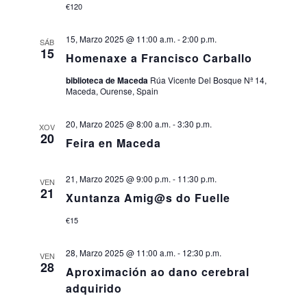
€120
Event
de
15, Marzo 2025 @ 11:00 a.m.
-
2:00 p.m.
SÁB
eventos
15
Homenaxe a Francisco Carballo
biblioteca de Maceda
Rúa Vicente Del Bosque Nª 14,
Maceda, Ourense, Spain
20, Marzo 2025 @ 8:00 a.m.
-
3:30 p.m.
XOV
20
Feira en Maceda
21, Marzo 2025 @ 9:00 p.m.
-
11:30 p.m.
VEN
21
Xuntanza Amig@s do Fuelle
€15
28, Marzo 2025 @ 11:00 a.m.
-
12:30 p.m.
VEN
28
Aproximación ao dano cerebral
adquirido