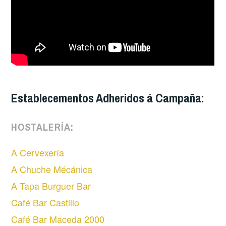
Establecementos Adheridos á Campaña:
HOSTALERÍA:
A Cervexería
A Chuche Mécánica
A Tapa Burguer Bar
Café Bar Castillo
Café Bar Maceda 2000