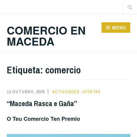
Skip
Searc
to
for:
content
COMERCIO EN
MENU
MACEDA
Etiqueta:
comercio
13 OUTUBRO, 2025
ACTIVIDADES
,
OFERTAS
“Maceda Rasca e Gaña”
O Teu Comercio Ten Premio